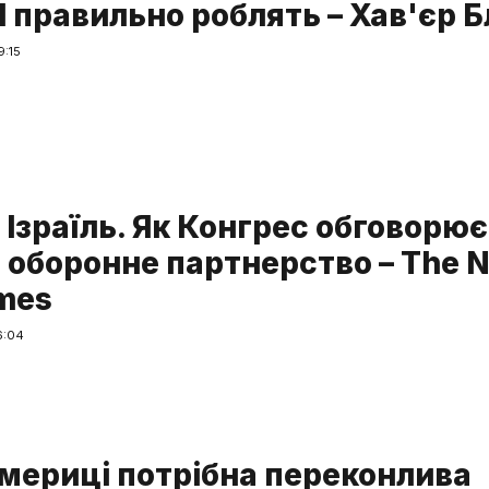
І правильно роблять – Хав'єр 
9:15
Ізраїль. Як Конгрес обговорює
е оборонне партнерство – The 
imes
6:04
мериці потрібна переконлива