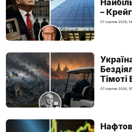
Найбіль
– Крей
07 серпня 2026, 1
Україна
Бездіял
Тімоті
07 серпня 2026, 1
Нафтов