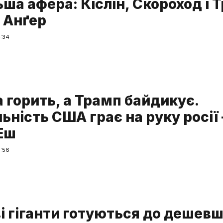
ша афера: Кіслін, Скороход і 
г Анґер
4:34
 горить, а Трамп байдикує.
ьність США грає на руку росії 
 Еш
0:56
і гіганти готуються до дешевш