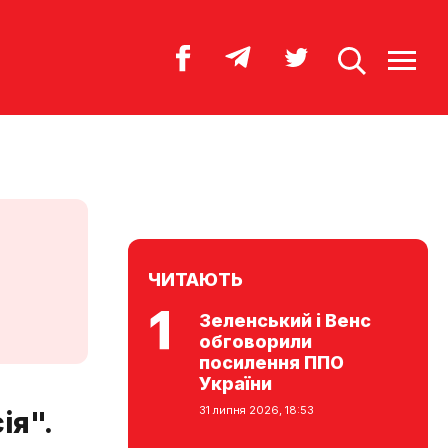
ЧИТАЮТЬ
Зеленський і Венс
обговорили
посилення ППО
України
31 липня 2026, 18:53
ія".