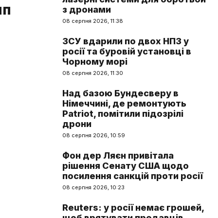
мп
з дронами
08 серпня 2026, 11:38
ЗСУ вдарили по двох НПЗ у
росії та буровій установці в
Чорному морі
08 серпня 2026, 11:30
Над базою Бундесверу в
Німеччині, де ремонтують
Patriot, помітили підозрілі
дрони
08 серпня 2026, 10:59
Фон дер Ляєн привітала
рішення Сенату США щодо
посилення санкцій проти росії
08 серпня 2026, 10:23
Reuters: у росії немає грошей,
щоб врятувати продавців