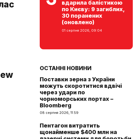
Блас
вдарила балістикою
по Києву: 9 загиблих,
30 поранених
(оновлено)
01 серпня 2026, 09:04
ОСТАННІ НОВИНИ
New
Поставки зерна з України
можуть скоротитися вдвічі
через удари по
чорноморських портах –
Bloomberg
08 серпня 2026, 11:59
Пентагон витратить
щонайменше $400 млн на
лазерні системи для боротьби