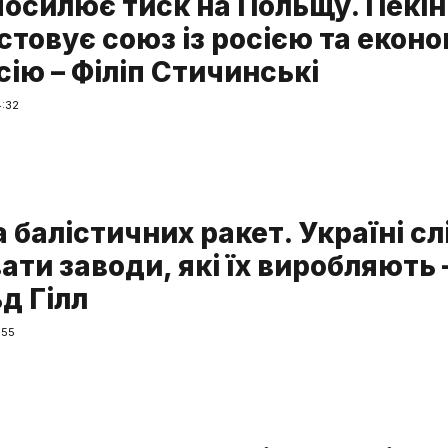
посилює тиск на Польщу. Пекін
стовує союз із росією та екон
ію – Філіп Стичинські
4:32
 балістичних ракет. Україні сл
ти заводи, які їх виробляють 
д Гілл
:55