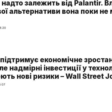
надто залежить від Palantir. В
ої альтернативи вона поки не 
8:20
 підтримує економічне зроста
е надмірні інвестиції у технол
ть нові ризики – Wall Street J
6:07