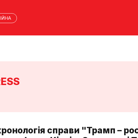
ІЙНА
RESS
ронологія справи "Трамп – рос