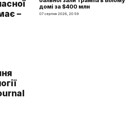
бальної зали Трампа в Білому
ласної
домі за $400 млн
має –
07 серпня 2026, 20:59
ння
огії
ournal