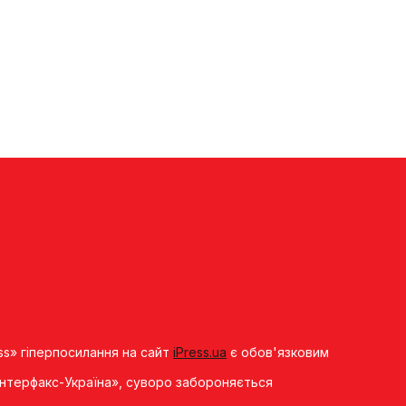
ss» гіперпосилання на сайт
iPress.ua
є обов'язковим
«Iнтерфакс-Україна», суворо забороняється