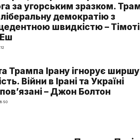
га за угорським зразком. Тра
 ліберальну демократію з
цедентною швидкістю – Тімоті
 Еш
:12
та Трампа Ірану ігнорує ширшу
сть. Війни в Ірані та Україні
пов’язані – Джон Болтон
8:50