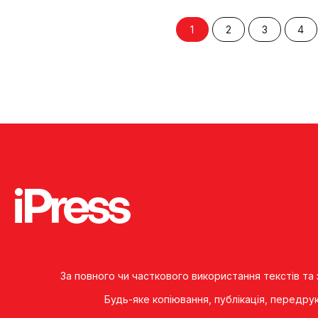
1
2
3
4
За повного чи часткового використання текстів та
Будь-яке копiювання, публiкацiя, передру