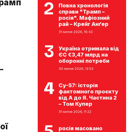
Трамп
Повна хронологія
справи "Трамп –
росія". Мафіозний
рай – Крейг Анґер
31 липня 2026, 16:42
Україна отримала від
ЄС €3,47 млрд на
оборонні потреби
–
30 липня 2026, 13:53
Су-57: історія
фантомного проєкту
від А до Я. Частина 2
– Том Купер
31 липня 2026, 11:22
ої
росія масовано