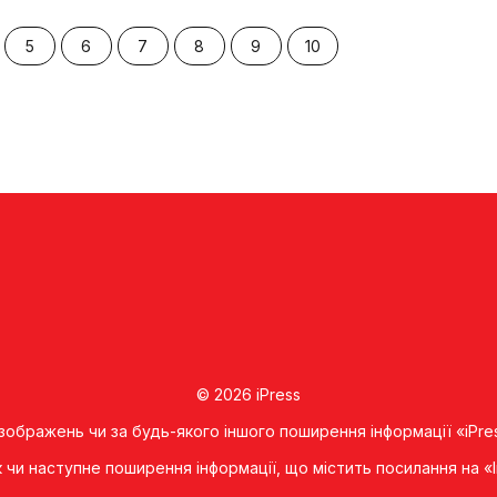
5
6
7
8
9
10
© 2026 iPress
 зображень чи за будь-якого іншого поширення інформації «iPre
к чи наступне поширення iнформацiї, що мiстить посилання на 